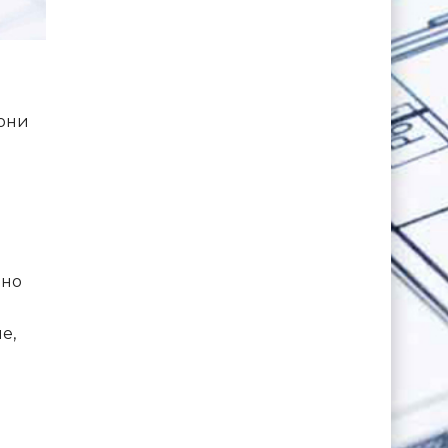
 они
нно
е,