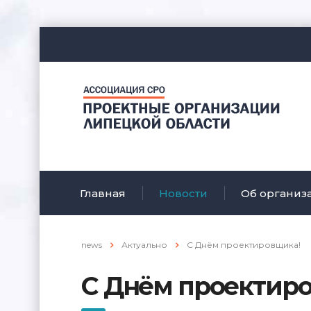
Главная
Новости
Об организ
news
Актуально
С Днём проектировщика!
С Днём проектир