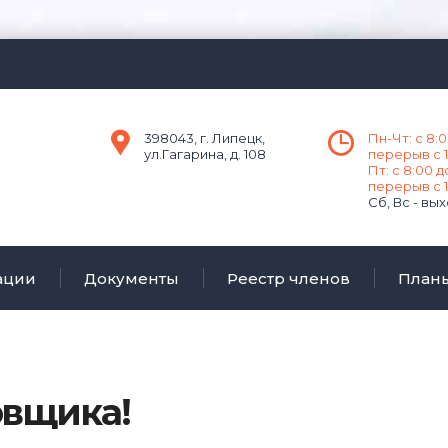
398043, г. Липецк,
Пн-Чт: с 8:0
ул.Гагарина, д. 108
перерыв с 1
Пт: с 8:00 д
перерыв с 1
Сб, Вс - вы
ации
Документы
Реестр членов
План
овщика!